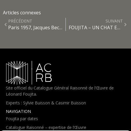
Articles connexes
PRÉCÉDENT
SUIVANT
Paris 1957, Jacques Becker embauche Foujita sur le tournage du film « Montparnasse 19 »
FOUJITA – UN CHAT ENTRE AU MUSÉE DURANT L’ÉTÉ 2025
Site officiel du Catalogue Général Raisonné de l’Œuvre de
Léonard Foujita.
Experts : Sylvie Buisson & Casimir Buisson
NAVIGATION
Foujita par dates
Catalogue Raisonné – expertise de l’Œuvre