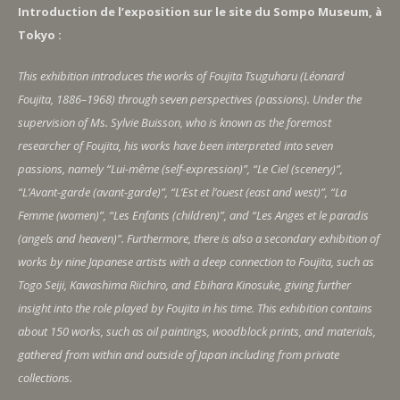
Introduction de l’exposition sur le site du Sompo Museum, à
Tokyo :
This exhibition introduces the works of Foujita Tsuguharu (Léonard
Foujita, 1886–1968) through seven perspectives (passions). Under the
supervision of Ms. Sylvie Buisson, who is known as the foremost
researcher of Foujita, his works have been interpreted into seven
passions, namely “Lui-même (self-expression)”, “Le Ciel (scenery)”,
“L’Avant-garde (avant-garde)”, “L’Est et l’ouest (east and west)”, “La
Femme (women)”, “Les Enfants (children)”, and “Les Anges et le paradis
(angels and heaven)”. Furthermore, there is also a secondary exhibition of
works by nine Japanese artists with a deep connection to Foujita, such as
Togo Seiji, Kawashima Riichiro, and Ebihara Kinosuke, giving further
insight into the role played by Foujita in his time. This exhibition contains
about 150 works, such as oil paintings, woodblock prints, and materials,
gathered from within and outside of Japan including from private
collections.