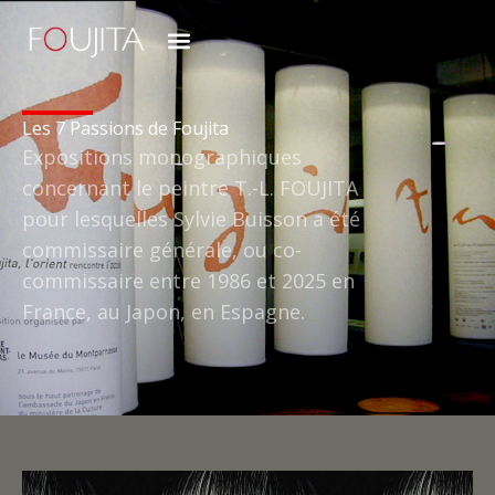
Les 7 Passions de Foujita
Expositions monographiques
concernant le peintre T.-L. FOUJITA
pour lesquelles Sylvie Buisson a été
commissaire générale, ou co-
commissaire entre 1986 et 2025 en
France, au Japon, en Espagne.