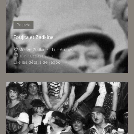
Passée
Foujita et Zadkine
Musée Zadkine - Les Arques
Juin – Octobre 2013
Lire les détails de l'expo