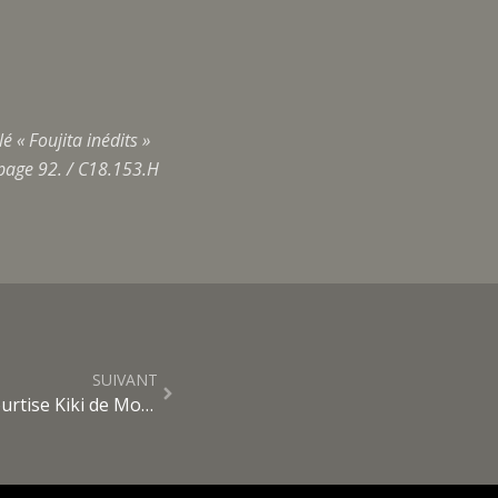
 « Foujita inédits »
 page 92. / C18.153.H
SUIVANT
L’ami américain, Man Ray, courtise Kiki de Montparnasse, le modèle préféré de Foujita Exemplaire