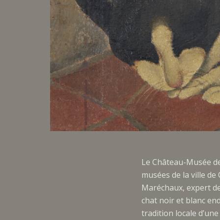
Le Château-Musée de 
musées de la ville de
Maréchaux, expert de 
chat noir et blanc en
tradition locale d’une