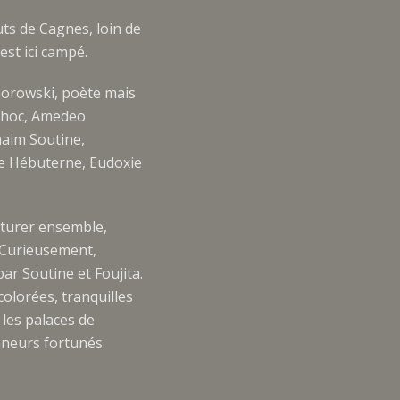
uts de Cagnes, loin de
est ici campé.
Zborowski, poète mais
 choc, Amedeo
haim Soutine,
e Hébuterne, Eudoxie
nturer ensemble,
 Curieusement,
ar Soutine et Foujita.
colorées, tranquilles
 les palaces de
onneurs fortunés