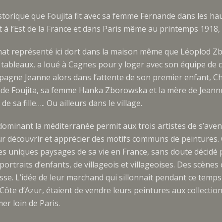
storique que Foujita fit avec sa femme Fernande dans les ha
it à l’Est de la France et dans Paris même au printemps 1918, 
le chat représenté ici dort dans la maison même que Léoplod 
tableaux, a loué à Cagnes pour y loger avec son équipe de
mpagne Jeanne alors dans l’attente de son premier enfant, C
de Foujita, sa femme Hanka Zborowska et la mère de Jeann
e sa fille….. Ou ailleurs dans le village.
dominant la méditerranée permit aux trois artistes de s’ave
ur découvrir et apprécier des motifs communs de peintures.
les uniques paysages de sa vie en France, sans doute décidé p
ortraits d’enfants, de villageois et villageoises. Des scènes 
se. L’idée de leur marchand qui sillonnait pendant ce temps
 Côte d’Azur, étaient de vendre leurs peintures aux collecti
er loin de Paris.