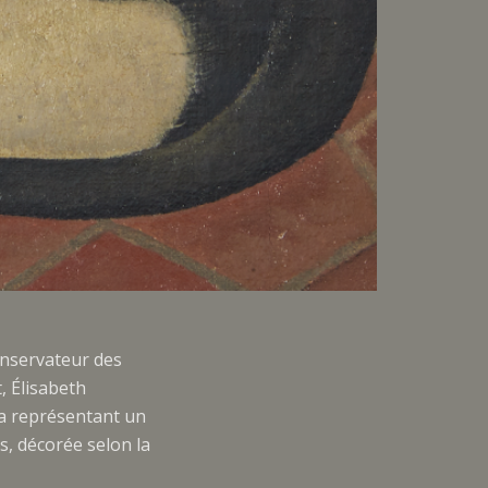
onservateur des
, Élisabeth
ta représentant un
s, décorée selon la