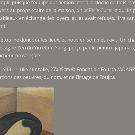
imple puisque l’équipe dut déménager à la cloche de bois n’a
ers au propriétaire de la maison, dit le Père Curel, à qui ils
leaux en échange des loyers, et les avait refusés. Il va sans 
t !
retourne donc sur les lieux, et nous en sommes ravis. Un cha
 signe Zen du Yin et du Yang, perçu par le peintre japonais
aicheur provençale.
» 1918 – Huile sur toile, 27x35cm © Fondation Foujita /ADAGP
sations des oeuvres, du nom, et de l’image de Foujita