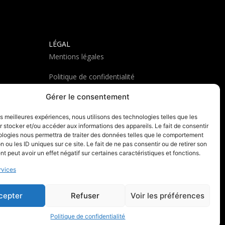
LÉGAL
Mentions légales
Politique de confidentialité
Gérer le consentement
les meilleures expériences, nous utilisons des technologies telles que les
 stocker et/ou accéder aux informations des appareils. Le fait de consentir
ologies nous permettra de traiter des données telles que le comportement
n ou les ID uniques sur ce site. Le fait de ne pas consentir ou de retirer son
 peut avoir un effet négatif sur certaines caractéristiques et fonctions.
rvices
cepter
Refuser
Voir les préférences
Politique de confidentialité
dite © Archives Artistiques Sylvie Buisson & Casimir Buisson