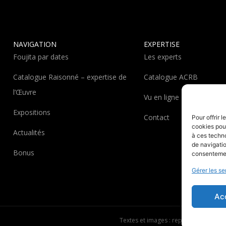
NAVIGATION
EXPERTISE
Foujita par dates
Les experts
Catalogue Raisonné – expertise de
Catalogue ACRB
l’Œuvre
Vu en ligne
Expositions
Contact
Pour offrir 
cookies pour
Actualités
à ces techn
de navigatio
Bonus
consentement
Gérer les se
Ac
Textes et images : reproduction inter