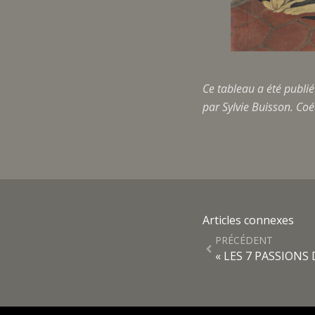
Ce tableau a été publié
par Sylvie Buisson. Coé
Articles connexes
PRÉCÉDENT