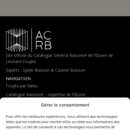
Site officiel du Catalogue Général Raisonné de l’Œuvre de
Léonard Foujita.
Experts : Sylvie Buisson & Casimir Buisson
NAVIGATION
Foujita par dates
Catalogue Raisonné – expertise de l’Œuvre
Expositions
Gérer le consentement
Actualités
Pour offrir les meilleures expériences, nous utilisons des technologies
Bonus
telles que les cookies pour stocker et/ou accéder aux informations des
appareils. Le fait de consentir à ces technologies nous permettra de
EXPERTISE