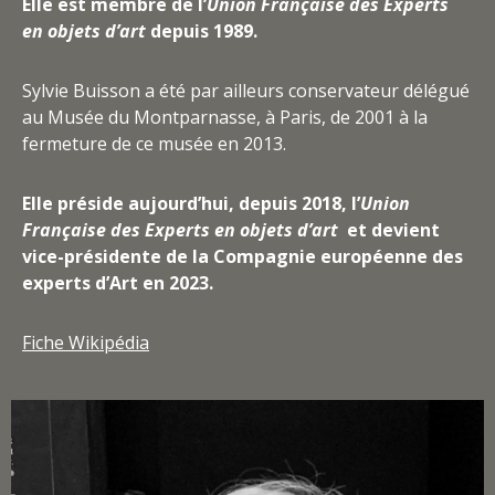
Elle est membre de l’
Union Française des Experts
en objets d’art
depuis 1989.
Sylvie Buisson a été par ailleurs conservateur délégué
au Musée du Montparnasse, à Paris, de 2001 à la
fermeture de ce musée en 2013.
Elle préside aujourd’hui, depuis 2018, l’
Union
Française des Experts en objets d’art
et devient
vice-présidente de la Compagnie européenne des
experts d’Art en 2023.
Fiche Wikipédia