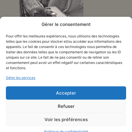
Arrivée de Foujita à Paris, 1950
Gérer le consentement
Pour offrir les meilleures expériences, nous utilisons des technologies
Le 27 janvier, il s’embarque avec Kimiyo sur le
telles que les cookies pour stocker et/ou accéder aux informations des
S.S. Washington et débarque au Havre le 14
appareils. Le fait de consentir à ces technologies nous permettra de
février. À Paris, Foujita déclare aux
traiter des données telles que le comportement de navigation ou les ID
uniques sur ce site. Le fait de ne pas consentir ou de retirer son
journalistes :
consentement peut avoir un effet négatif sur certaines caractéristiques
et fonctions.
Je reviens pour rester. Je veux
Gérer les services
mourir en France et être enterré
au cimetière Montparnasse
Accepter
auprès de Modigliani.
Refuser
Après un séjour à l’hôtel, Beaujolais et avoir
Voir les préférences
déposé ses malles chez ses amis Grosjean,
Foujita retrouve un atelier 23 rue Campagne-
Politique de confidentialité