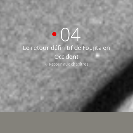
04
Le retour définitif de Foujita en
Occident
Retour aux chapîtres