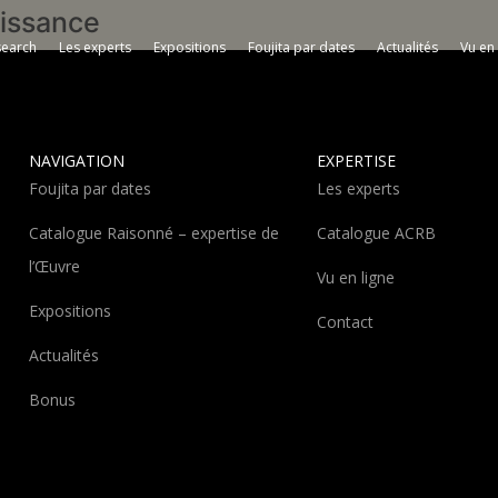
aissance
search
Les experts
Expositions
Foujita par dates
Actualités
Vu en 
NAVIGATION
EXPERTISE
Foujita par dates
Les experts
Catalogue Raisonné – expertise de
Catalogue ACRB
l’Œuvre
Vu en ligne
Expositions
Contact
Actualités
Bonus