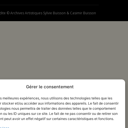
dite © Archives Artistiques Sylvie Buisson & Casimir Buisson
Gérer le consentement
les meilleures expériences, nous utilisons des technologies telles que les
 stocker et/ou accéder aux informations des appareils. Le fait de consentir
ologies nous permettra de traiter des données telles que le comportement
n ou les ID uniques sur ce site. Le fait de ne pas consentir ou de retirer son
 peut avoir un effet négatif sur certaines caractéristiques et fonctions.