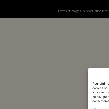
Textes et images : reproduction inter
Pour offrir 
cookies pour
à ces techn
de navigatio
consentement